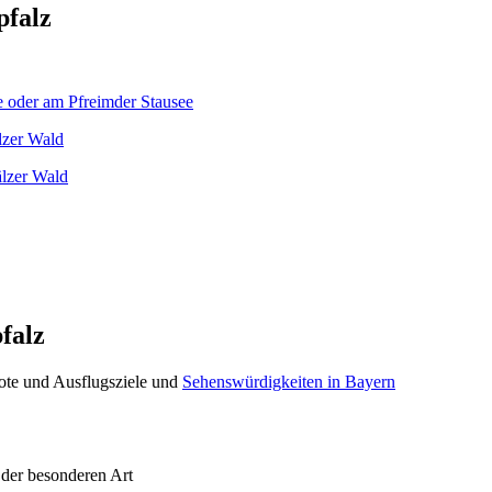
pfalz
e oder am Pfreimder Stausee
lzer Wald
älzer Wald
falz
bote und Ausflugsziele und
Sehenswürdigkeiten in Bayern
 der besonderen Art