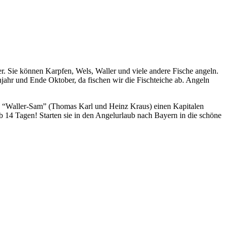
. Sie können Karpfen, Wels, Waller und viele andere Fische angeln.
jahr und Ende Oktober, da fischen wir die Fischteiche ab. Angeln
pe “Waller-Sam” (Thomas Karl und Heinz Kraus) einen Kapitalen
14 Tagen! Starten sie in den Angelurlaub nach Bayern in die schöne